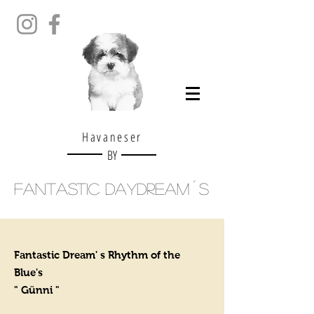
Havaneser
BY
Fantastic Daydream´s
Fantastic Dream' s Rhythm of the
Blue's
" Günni "